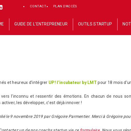
CONTACT
PLAN D’ACCÈS
ME
GUIDE DE L’ENTREPRENEUR
OUTILS STARTUP
NOT
és et heureux d’intégrer
UP! l’incubateur by LMT
pour 18 mois d’
er vers l’inconnu et ressentir des émotions. En chacun de nous s
es activer, les développer, c’est déjà innover !
blié le 9 novembre 2019 par Grégoire Parmentier. Merci à Grégoire pour
Contactez un de nos coachs startup via ce
formulaire
. Nous vous rép