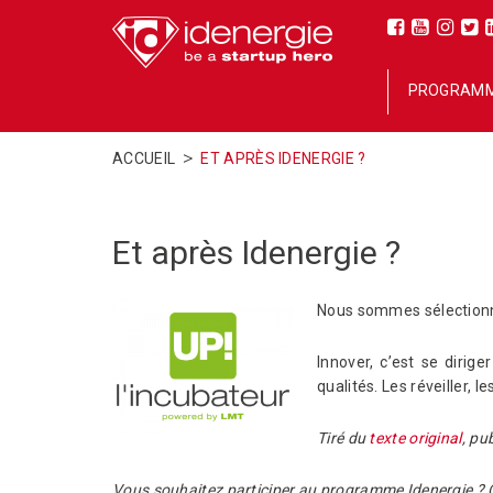
PROGRAM
>
ACCUEIL
ET APRÈS IDENERGIE ?
Et après Idenergie ?
Nous sommes sélectionn
Innover, c’est se dirig
qualités. Les réveiller, l
Tiré du
texte original
, pu
Vous souhaitez participer au programme Idenergie ?